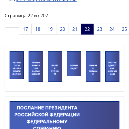
Страница 22 из 207
17
18
19
20
21
22
23
24
25
РЕЗУЛЬ
ПРОФО
ПРОТИВ
ТАТЫ
РИЕНТА
БИЛЕТ
ФОРМА
ГОРЯЧЕ
ОДЕЙСТ
НЕЗАВИ
ЦИЯ
В
КАДЕТ
Е
ВИЕ
СИМОЙ
ВЫПУС
БУДУЩ
ПИТАНИ
КОРРУП
ОЦЕНКИ
КНИКОВ
ЕЕ
Е
ЦИИ
ПОСЛАНИЕ ПРЕЗИДЕНТА
РОССИЙСКОЙ ФЕДЕРАЦИИ
ФЕДЕРАЛЬНОМУ
СОБРАНИЮ