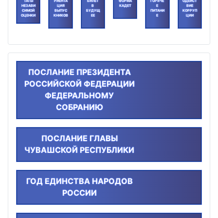
ТАТЫ
РИЕНТА
БИЛЕТ
ФОРМА
ГОРЯЧЕ
ОДЕЙСТ
НЕЗАВИ
ЦИЯ
В
КАДЕТ
Е
ВИЕ
СИМОЙ
ВЫПУС
БУДУЩ
ПИТАНИ
КОРРУП
ОЦЕНКИ
КНИКОВ
ЕЕ
Е
ЦИИ
ПОСЛАНИЕ ПРЕЗИДЕНТА
РОССИЙСКОЙ ФЕДЕРАЦИИ
ФЕДЕРАЛЬНОМУ
СОБРАНИЮ
ПОСЛАНИЕ ГЛАВЫ
ЧУВАШСКОЙ РЕСПУБЛИКИ
ГОД ЕДИНСТВА НАРОДОВ
РОССИИ