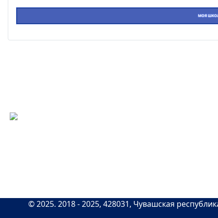
МОЯ ШКО
При использовании материал
Все персональные данные раз
данных
Карта сайта
|
Схема проезда
©
2025
. 2018 -
2025
, 428031, Чувашская республика,