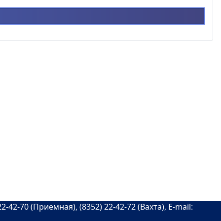
Сейчас на сайте 694 гостя и нет
льных
пользователей
-42-70 (Приемная), (8352) 22-42-72 (Вахта), E-mail: