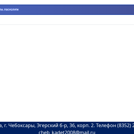
ЛА. ГОСУСЛУГИ
ов сайта ссылка на источник обязательна
мещены с согласия субъекта(ов) на обработку персона
|
Вакансии
|
Обратная связь
|
 г. Чебоксары, Эгерский б-р, 36, корп. 2. Телефон (8352) 22
cheb_kadet2008@mail.ru