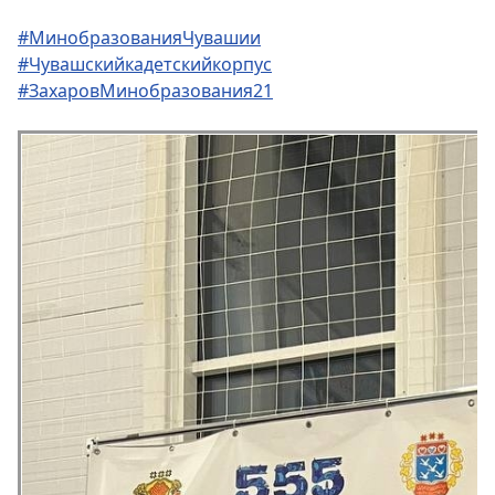
#МинобразованияЧувашии
#Чувашскийкадетскийкорпус
#ЗахаровМинобразования21