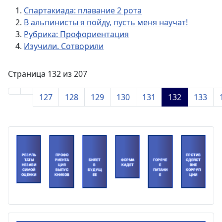
Спартакиада: плавание 2 рота
В альпинисты я пойду, пусть меня научат!
Рубрика: Профориентация
Изучили. Сотворили
Страница 132 из 207
127
128
129
130
131
132
133
РЕЗУЛЬ
ПРОФО
ПРОТИВ
ТАТЫ
РИЕНТА
БИЛЕТ
ФОРМА
ГОРЯЧЕ
ОДЕЙСТ
НЕЗАВИ
ЦИЯ
В
КАДЕТ
Е
ВИЕ
СИМОЙ
ВЫПУС
БУДУЩ
ПИТАНИ
КОРРУП
ОЦЕНКИ
КНИКОВ
ЕЕ
Е
ЦИИ