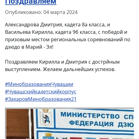
Поздравляем
Информация о материале
Опубликовано: 04 марта 2024
Александрова Дмитрия, кадета 8а класса, и
Васильева Кирилла, кадета 9б класса, с победой и
призовым местом региональных соревнований по
дзюдо в Марий - Эл!
Поздравляем Кирилла и Дмитрия с дострйным
выступлением. Желаем дальнейших успехов.
#МинобразованияЧувашии
#Чувашскийкадетскийкорпус
#ЗахаровМинобразования21