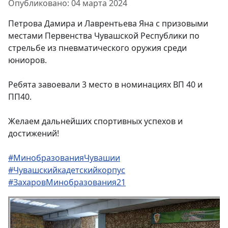
Информация о материале
Опубликовано: 04 марта 2024
Петрова Дамира и Лаврентьева Яна с призовыми
местами Первенства Чувашской Республики по
стрельбе из пневматического оружия среди
юниоров.
Ребята завоевали 3 место в номинациях ВП 40 и
ПП40.
Желаем дальнейших спортивных успехов и
достижений!
#МинобразованияЧувашии
#Чувашскийкадетскийкорпус
#ЗахаровМинобразования21