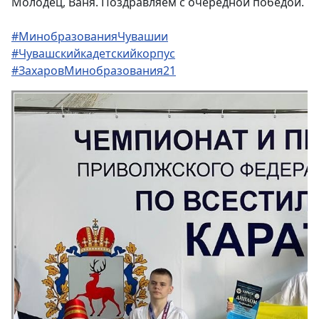
Молодец, Ваня. Поздравляем с очередной победой.
#МинобразованияЧувашии
#Чувашскийкадетскийкорпус
#ЗахаровМинобразования21