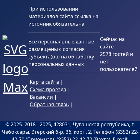
При использовании
материалов сайта ссылка на
источник обязательна
Сейчас на
Все персональные данные
сайте
размещены с согласия
2578 гостей и
субъекта(ов) на обработку
нет
персональных данных
пользователей
Карта сайта
|
Схема проезда
|
Вакансии
|
Обратная связь
|
©
2025
. 2018 -
2025
, 428031, Чувашская республика, г.
Чебоксары, Эгерский б-р, 36, корп. 2. Телефон (8352) 22-
42-70 (Приемная), (8352) 22-42-72 (Вахта), E-mail: