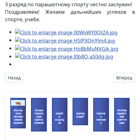
3 разряд по парашютному спорту честно заслужен!
Поздравляем! Желаем дальнейших успехов в
спорте, учебе.
Предыдущий: Финансовая грамотность
Следующий
Назад
Вперед
РЕЗУЛЬ
ПРОФО
ПРОТИВ
ТАТЫ
РИЕНТА
БИЛЕТ
ФОРМА
ГОРЯЧЕ
ОДЕЙСТ
НЕЗАВИ
ЦИЯ
В
КАДЕТ
Е
ВИЕ
СИМОЙ
ВЫПУС
БУДУЩ
ПИТАНИ
КОРРУП
ОЦЕНКИ
КНИКОВ
ЕЕ
Е
ЦИИ