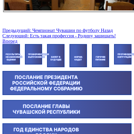
Предыдущий: Чемпионат Чувашии по футболу
Назад
Следующий: Есть такая профессия - Родину защищать!
Вперед
РЕЗУЛЬТАТЫ
ПРОФОРИЕНТАЦИЯ
ПРОТИВОДЕЙС
НЕЗАВИСИМОЙ
ВЫПУСКНИКОВ
БИЛЕТ В
ФОРМА
ГОРЯЧЕЕ
КОРРУПЦИИ
ОЦЕНКИ
БУДУЩЕЕ
КАДЕТ
ПИТАНИЕ
ПОСЛАНИЕ ПРЕЗИДЕНТА
РОССИЙСКОЙ ФЕДЕРАЦИИ
ФЕДЕРАЛЬНОМУ СОБРАНИЮ
ПОСЛАНИЕ ГЛАВЫ
ЧУВАШСКОЙ РЕСПУБЛИКИ
ГОД ЕДИНСТВА НАРОДОВ