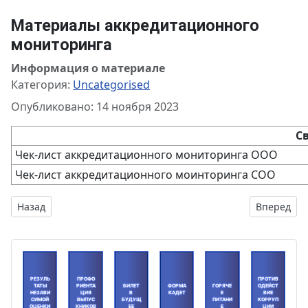
Материалы аккредитационного
мониторинга
Информация о материале
Категория:
Uncategorised
Опубликовано: 14 ноября 2023
С
Чек-лист аккредитационного мониторинга ООО
Чек-лист аккредитационного моинторинга СОО
Предыдущий: Школьный спортивный клуб "Атлет"
Следующий
Назад
Вперед
РЕЗУЛЬ
ПРОФО
ПРОТИВ
ТАТЫ
РИЕНТА
БИЛЕТ
ФОРМА
ГОРЯЧЕ
ОДЕЙСТ
НЕЗАВИ
ЦИЯ
В
КАДЕТ
Е
ВИЕ
СИМОЙ
ВЫПУС
БУДУЩ
ПИТАНИ
КОРРУП
ОЦЕНКИ
КНИКОВ
ЕЕ
Е
ЦИИ