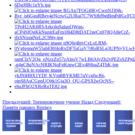
Предыдущий: Тренировочное учение
Назад
Следующий:
Памяти павших
Вперед
РЕЗУЛЬТАТЫ
ПРОФОРИЕНТАЦИЯ
ПРОТИВОДЕЙС
НЕЗАВИСИМОЙ
ВЫПУСКНИКОВ
БИЛЕТ В
ФОРМА
ГОРЯЧЕЕ
КОРРУПЦИИ
ОЦЕНКИ
БУДУЩЕЕ
КАДЕТ
ПИТАНИЕ