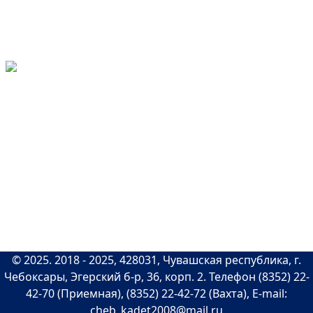
При использовании
материалов сайта ссылка на
источник обязательна
Сейчас на
Все персональные данные
сайте
размещены с согласия
1282 гостя и
субъекта(ов) на обработку
нет
персональных данных
пользователей
Карта сайта
|
Схема проезда
|
Вакансии
|
Обратная связь
|
©
2025
. 2018 -
2025
, 428031, Чувашская республика, г.
Чебоксары, Эгерский б-р, 36, корп. 2. Телефон (8352) 22-
42-70 (Приемная), (8352) 22-42-72 (Вахта), E-mail:
cheb_kadet2008@mail.ru